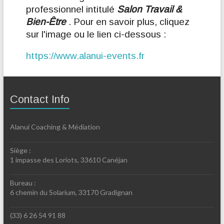
professionnel intitulé
Salon Travail &
Bien-Être
. Pour en savoir plus, cliquez
sur l'image ou le lien ci-dessous :
https://www.alanui-events.fr
Contact Info
Alanui Coaching & Médiation
Siège :
1 impasse des Loriots, 33610 Canéjan
Bureau :
6 chemin du Solarium, 33170 Gradignan
(33) 6 26 54 91 88